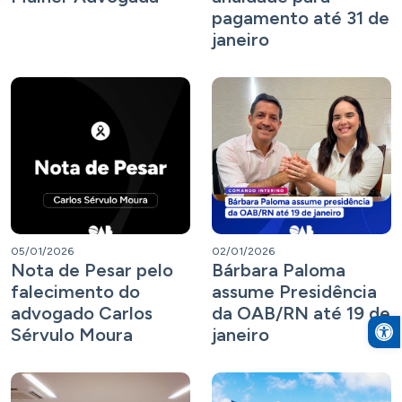
pagamento até 31 de
janeiro
05/01/2026
02/01/2026
Nota de Pesar pelo
Bárbara Paloma
falecimento do
assume Presidência
advogado Carlos
da OAB/RN até 19 de
Open to
Sérvulo Moura
janeiro