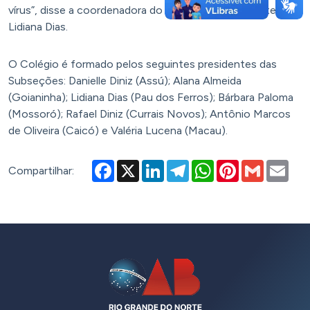
vírus”, disse a coordenadora do Colégio de Presidentes,
Lidiana Dias.
O Colégio é formado pelos seguintes presidentes das
Subseções: Danielle Diniz (Assú); Alana Almeida
(Goianinha); Lidiana Dias (Pau dos Ferros); Bárbara Paloma
(Mossoró); Rafael Diniz (Currais Novos); Antônio Marcos
de Oliveira (Caicó) e Valéria Lucena (Macau).
Facebook
X
LinkedIn
Telegram
WhatsApp
Pinterest
Gmail
Emai
Compartilhar: