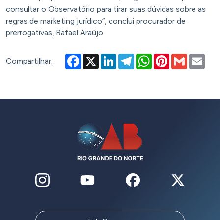
consultar o Observatório para tirar suas dúvidas sobre as
regras de marketing jurídico”, conclui procurador de
prerrogativas, Rafael Araújo
Facebook
X
LinkedIn
Telegram
WhatsApp
Pinterest
Gmail
Emai
Compartilhar: