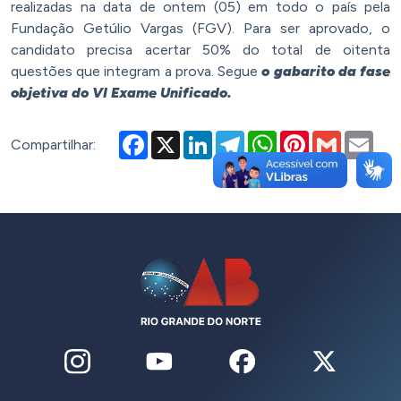
realizadas na data de ontem (05) em todo o país pela
Fundação Getúlio Vargas (FGV). Para ser aprovado, o
candidato precisa acertar 50% do total de oitenta
questões que integram a prova. Segue
o gabarito da fase
objetiva do VI Exame Unificado.
Facebook
X
LinkedIn
Telegram
WhatsApp
Pinterest
Gmail
Emai
Compartilhar: