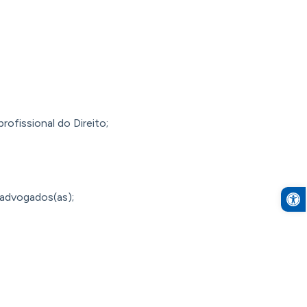
rofissional do Direito;
Open to
advogados(as);