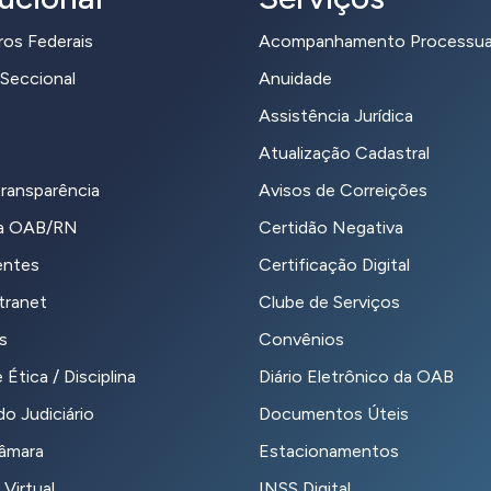
ros Federais
Acompanhamento Processua
Seccional
Anuidade
Assistência Jurídica
Atualização Cadastral
transparência
Avisos de Correições
da OAB/RN
Certidão Negativa
entes
Certificação Digital
tranet
Clube de Serviços
s
Convênios
 Ética / Disciplina
Diário Eletrônico da OAB
o Judiciário
Documentos Úteis
Câmara
Estacionamentos
 Virtual
INSS Digital