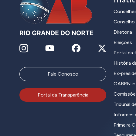
Conselhei
Conselho 
Diretoria
Eleições
Portal da 
História 
Ex-presid
Fale Conosco
OABRN.in
Comissõe
Portal da Transparência
Tribunal de
Informes d
Primeira 
Tesouraria