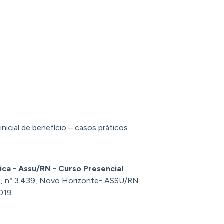
icial de benefício – casos práticos.
ica - Assu/RN - Curso Presencial
 , nº 3.439, Novo Horizonte
-
ASSU/RN
019