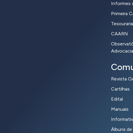
Informes d
Primeira 
Tesouraria
CAARN
Observatór
Advocaci
Comu
Revista 
Cartilhas
Edital
Manuais
Informati
Álbuns de