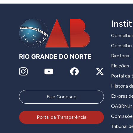
Insti
Conselhei
Conselho 
Diretoria
Eleições
Portal da 
História 
Ex-presid
Fale Conosco
OABRN.in
Comissõe
Portal da Transparência
Tribunal de