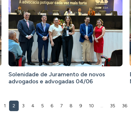
Solenidade de Juramento de novos
advogados e advogadas 04/06
1
2
3
4
5
6
7
8
9
10
...
35
36