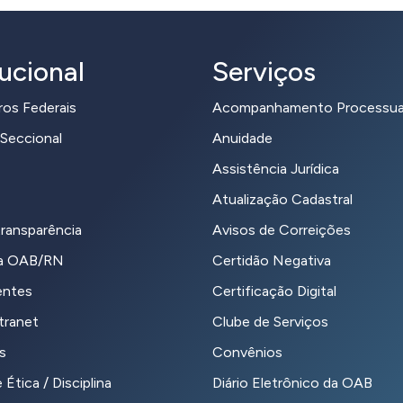
tucional
Serviços
ros Federais
Acompanhamento Processua
Seccional
Anuidade
Assistência Jurídica
Atualização Cadastral
transparência
Avisos de Correições
da OAB/RN
Certidão Negativa
entes
Certificação Digital
tranet
Clube de Serviços
s
Convênios
 Ética / Disciplina
Diário Eletrônico da OAB