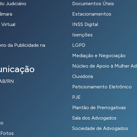
o Judiciário
Documentos Úteis
Câmara
Estacionamentos
 Virtual
INSS Digital
Isenções
io da Publicidade na
LGPD
a
Mediação e Negociação
Núcleo de Apoio à Mulher A
nicação
Ouvidoria
OAB/RN
Peticionamento Eletrônico
PJE
Plantão de Prerrogativas
Sala dos Advogados
vo
Sociedade de Advogados
 Fotos